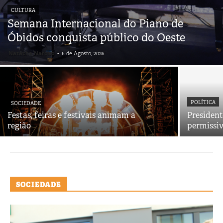
CULTURA
Semana Internacional do Piano de
Óbidos conquista público do Oeste
Natacha Narciso
-
6 de Agosto, 2026
POLÍTICA
SOCIEDADE
Festas, feiras e festivais animam a
Presiden
região
permissiv
SOCIEDADE