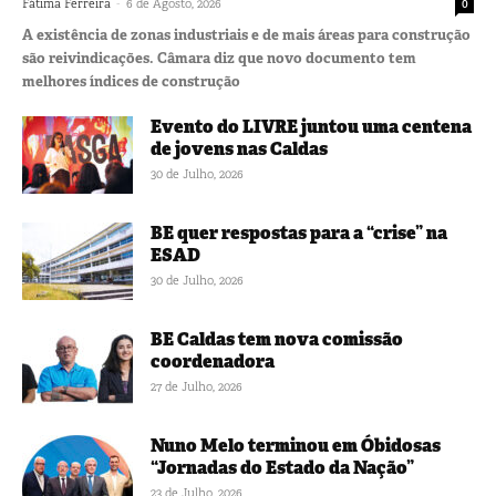
-
Fátima Ferreira
6 de Agosto, 2026
0
A existência de zonas industriais e de mais áreas para construção
são reivindicações. Câmara diz que novo documento tem
melhores índices de construção
Evento do LIVRE juntou uma centena
de jovens nas Caldas
30 de Julho, 2026
BE quer respostas para a “crise” na
ESAD
30 de Julho, 2026
BE Caldas tem nova comissão
coordenadora
27 de Julho, 2026
Nuno Melo terminou em Óbidosas
“Jornadas do Estado da Nação”
23 de Julho, 2026