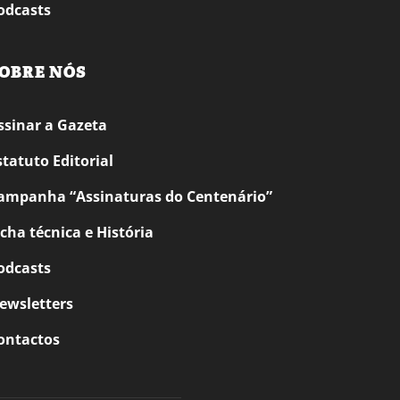
odcasts
OBRE NÓS
ssinar a Gazeta
statuto Editorial
ampanha “Assinaturas do Centenário”
icha técnica e História
odcasts
ewsletters
ontactos