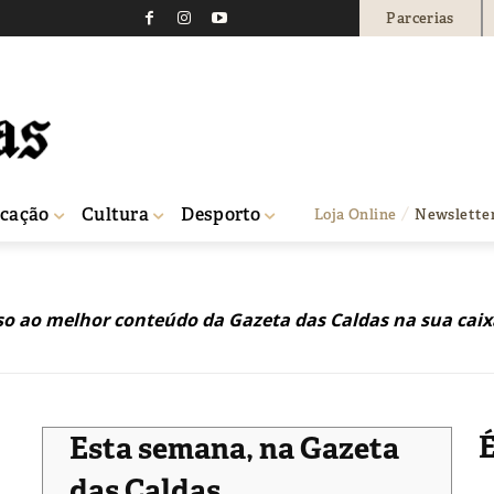
Parcerias
cação
Cultura
Desporto
Loja Online
Newslette
so ao melhor conteúdo da Gazeta das Caldas na sua caix
É
Esta semana, na Gazeta
das Caldas