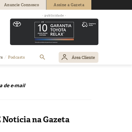
Anuncie Connosco
Assine a Gazeta
- publicidade -
Área Cliente
rs
Podcasts
a de e-mail
 Notícia na Gazeta