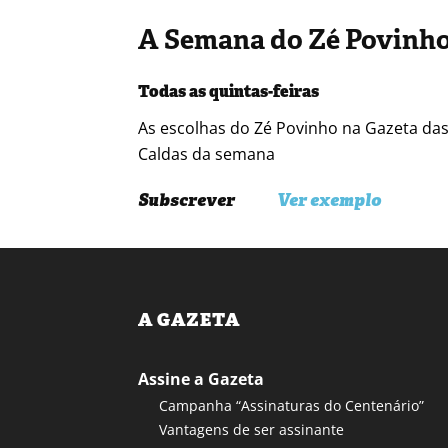
A Semana do Zé Povinh
Todas as quintas-feiras
As escolhas do Zé Povinho na Gazeta da
Caldas da semana
Subscrever
Ver exemplo
A GAZETA
Assine a Gazeta
Campanha “Assinaturas do Centenário”
Vantagens de ser assinante