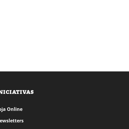
NICIATIVAS
oja Online
ewsletters