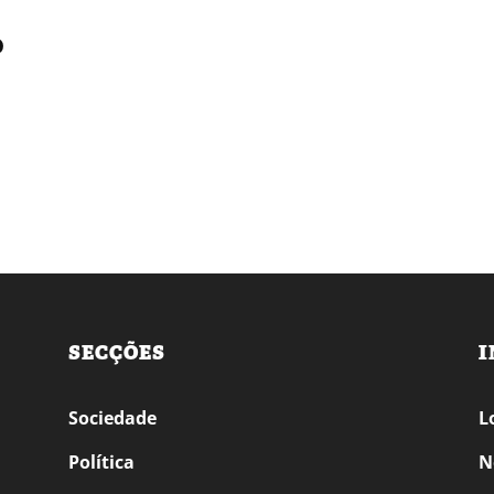
o
s
SECÇÕES
I
Sociedade
L
Política
N