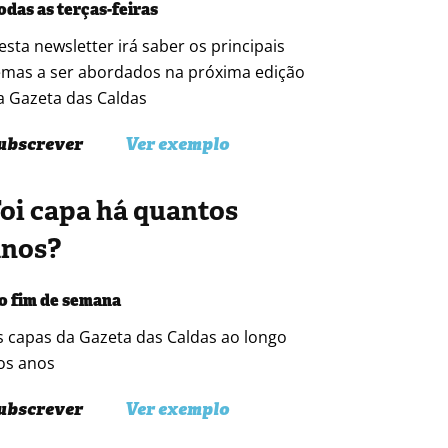
odas as terças-feiras
esta newsletter irá saber os principais
emas a ser abordados na próxima edição
a Gazeta das Caldas
ubscrever
Ver exemplo
oi capa há quantos
anos?
o fim de semana
s capas da Gazeta das Caldas ao longo
os anos
ubscrever
Ver exemplo