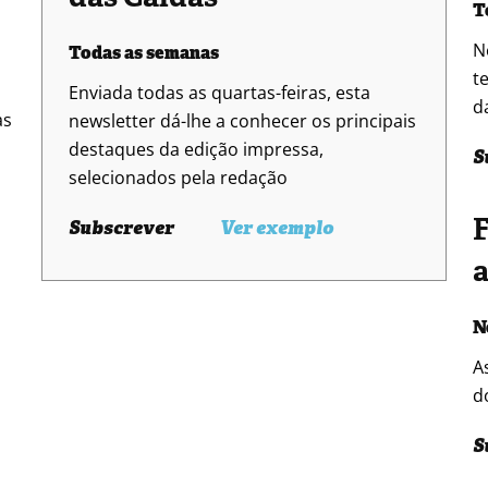
T
N
Todas as semanas
t
Enviada todas as quartas-feiras, esta
d
as
newsletter dá-lhe a conhecer os principais
destaques da edição impressa,
S
selecionados pela redação
F
Subscrever
Ver exemplo
N
A
d
S