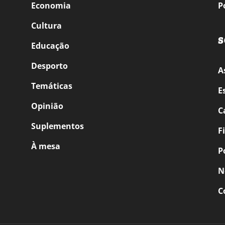
Economia
P
Cultura
S
Educação
Desporto
A
Temáticas
E
Opinião
C
Suplementos
F
À mesa
P
N
C