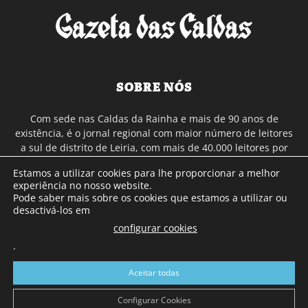
SOBRE NÓS
Com sede nas Caldas da Rainha e mais de 90 anos de
existência, é o jornal regional com maior número de leitores
a sul de distrito de Leiria, com mais de 40.000 leitores por
toda a região Oeste. Jornal com distribuição em Portugal
Estamos a utilizar cookies para lhe proporcionar a melhor
Continental e assinatura online.
experiência no nosso website.
Pode saber mais sobre os cookies que estamos a utilizar ou
desactivá-los em
SIGA-NOS
configurar cookies
.
Aceitar todas
Configurar Cookies
© Gazeta das Caldas - 2026