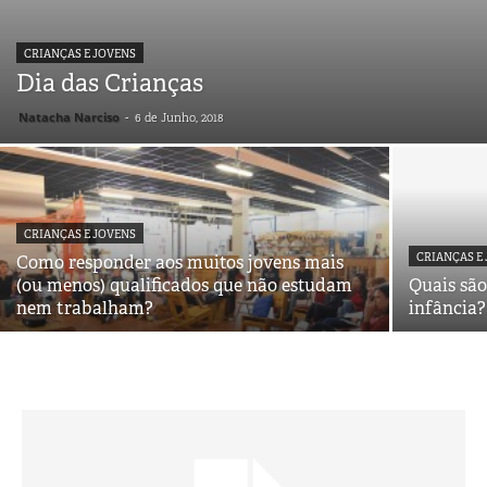
CRIANÇAS E JOVENS
Dia das Crianças
Natacha Narciso
-
6 de Junho, 2018
CRIANÇAS E JOVENS
CRIANÇAS E
Como responder aos muitos jovens mais
(ou menos) qualificados que não estudam
Quais sã
nem trabalham?
infância?