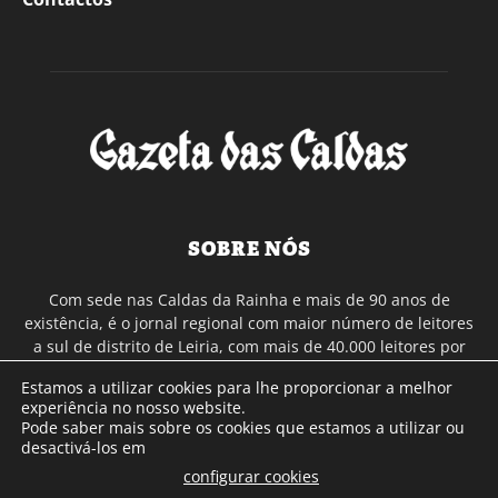
SOBRE NÓS
Com sede nas Caldas da Rainha e mais de 90 anos de
existência, é o jornal regional com maior número de leitores
a sul de distrito de Leiria, com mais de 40.000 leitores por
toda a região Oeste. Jornal com distribuição em Portugal
Estamos a utilizar cookies para lhe proporcionar a melhor
Continental e assinatura online.
experiência no nosso website.
Pode saber mais sobre os cookies que estamos a utilizar ou
desactivá-los em
SIGA-NOS
configurar cookies