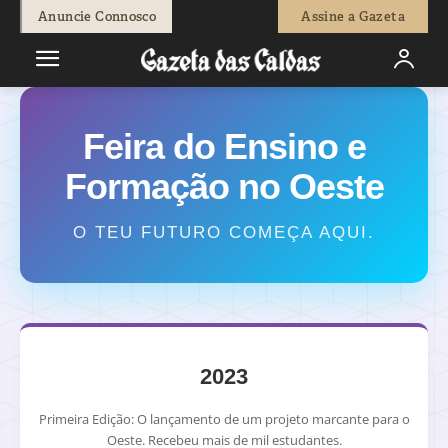
Anuncie Connosco
Assine a Gazeta
Feira do Ensino e
Formação no Oeste
O TEU FUTURO COMEÇA AQUI.
2023
Primeira Edição: O lançamento de um projeto marcante para o
Oeste. Recebeu mais de mil estudantes.