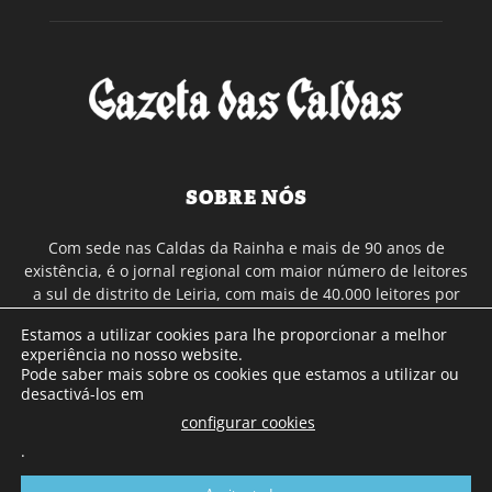
SOBRE NÓS
Com sede nas Caldas da Rainha e mais de 90 anos de
existência, é o jornal regional com maior número de leitores
a sul de distrito de Leiria, com mais de 40.000 leitores por
toda a região Oeste. Jornal com distribuição em Portugal
Estamos a utilizar cookies para lhe proporcionar a melhor
Continental e assinatura online.
experiência no nosso website.
Pode saber mais sobre os cookies que estamos a utilizar ou
desactivá-los em
SIGA-NOS
configurar cookies
.