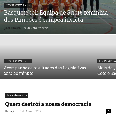
LEGISLATIVAS 2024
Basquetebol: Equipa de Sub16 feminina
dos Pimpões é campeã invicta
Joel Ribeiro
-
31 de Janeiro, 2025
LEGISLATIVAS 2024
LEGISLATIVA
Acompanhe os resultados das Legislativas
Mais de 5
2024 ao minuto
Coto e Sã
Legislativas 2024
Quem destrói a nossa democracia
-
Redação
4 de Março, 2024
0