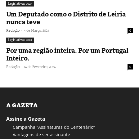
Legislativas 2024
Um Deputado como o Distrito de Leiria
nunca teve
-
Redação
4 de Março, 2024
0
Legislativas 2024
Por uma região inteira. Por um Portugal
Inteiro.
-
Redação
14 de Fevereiro, 2024
0
A GAZETA
Assine a Gazeta
Campanha “Assinaturas do Centenário”
Vantagens de ser assinante