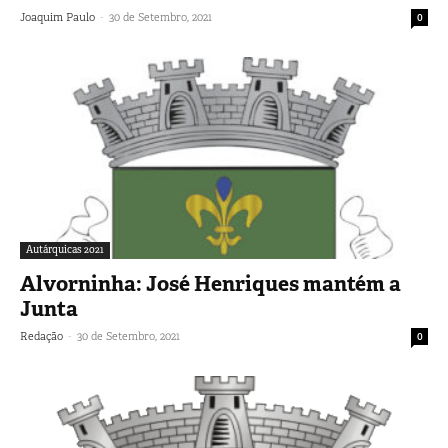
-
Joaquim Paulo
30 de Setembro, 2021
0
Autárquicas 2021
Alvorninha: José Henriques mantém a
Junta
-
Redação
30 de Setembro, 2021
0