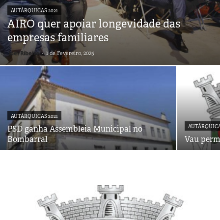
AUTÁRQUICAS 2021
AIRO quer apoiar longevidade das
empresas familiares
Joel Ribeiro
-
1 de Fevereiro, 2025
AUTÁRQUICAS 2021
AUTÁRQUICA
PSD ganha Assembleia Municipal no
Bombarral
Vau perm