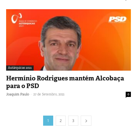
Autárquicas 2021
Hermínio Rodrigues mantém Alcobaça
para o PSD
-
Joaquim Paulo
27 de Setembro, 2021
0
1
2
3