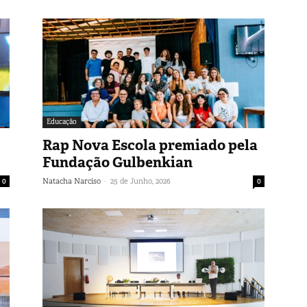
Educação
Rap Nova Escola premiado pela
Fundação Gulbenkian
-
0
Natacha Narciso
25 de Junho, 2026
0