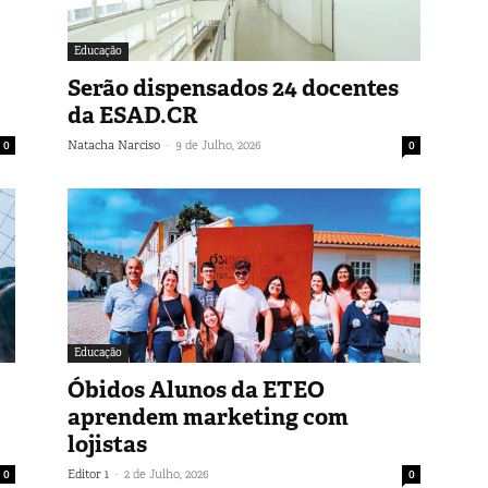
Educação
Serão dispensados 24 docentes
da ESAD.CR
-
0
Natacha Narciso
9 de Julho, 2026
0
Educação
Óbidos Alunos da ETEO
aprendem marketing com
lojistas
-
0
Editor 1
2 de Julho, 2026
0