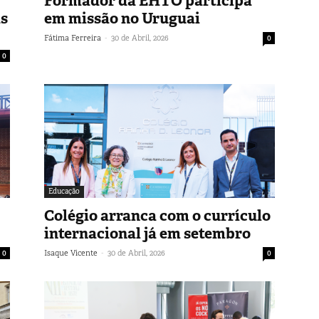
Formador da EHTO participa
as
em missão no Uruguai
-
Fátima Ferreira
30 de Abril, 2026
0
0
Educação
Colégio arranca com o currículo
internacional já em setembro
-
0
Isaque Vicente
30 de Abril, 2026
0