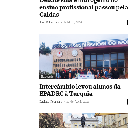
Debate sobre hidrogénio no
ensino profissional passou pel
Caldas
-
Joel Ribeiro
7 de Maio, 2026
Educação
Intercâmbio levou alunos da
EPADRC à Turquia
-
Fátima Ferreira
30 de Abril, 2026