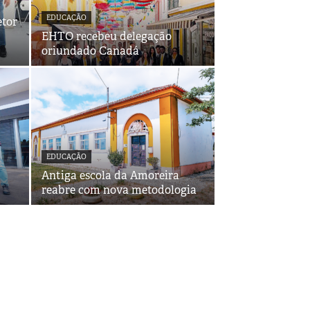
EDUCAÇÃO
etor
EHTO recebeu delegação
oriundado Canadá
EDUCAÇÃO
Antiga escola da Amoreira
reabre com nova metodologia