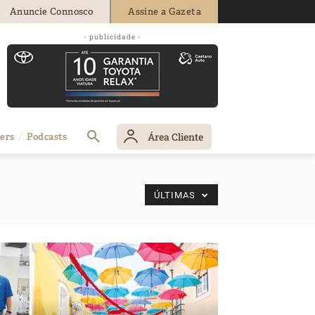
Anuncie Connosco
Assine a Gazeta
- publicidade -
Área Cliente
ers
Podcasts
ÚLTIMAS