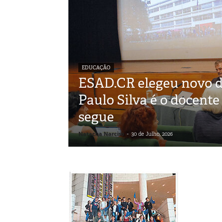
EDUCAÇÃO
ESAD.CR elegeu novo di
Paulo Silva é o docente
segue
Natacha Narciso
-
30 de Julho, 2026