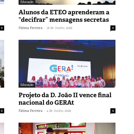
Educação
Alunos da ETEO aprenderam a
“decifrar” mensagens secretas
-
0
Fátima Ferreira
18 de Junho, 2026
0
Educação
Projeto da D. João II vence final
nacional do GERAt
-
0
Fátima Ferreira
4 de Junho, 2026
0