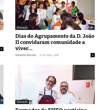
Educação
Dias do Agrupamento da D. João
II convidaram comunidade a
viver...
0
-
Natacha Narciso
21 de Maio, 2026
0
Educação