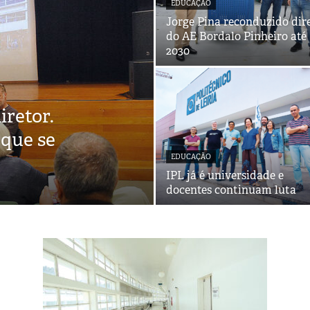
EDUCAÇÃO
Jorge Pina reconduzido dir
do AE Bordalo Pinheiro até
2030
retor.
 que se
EDUCAÇÃO
IPL já é universidade e
docentes continuam luta