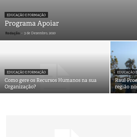
EDUCAÇÃO E FORMAÇÃO
Programa Apoiar
Redação
-
3 de Dezembro, 2020
EDUCAÇÃO E FORMAÇÃO
EDUCAÇÃO 
Como gere os Recursos Humanos na sua
Raul Pro
Organização?
região no