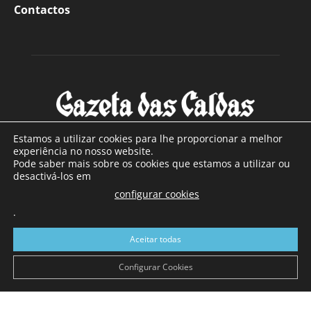
Contactos
Estamos a utilizar cookies para lhe proporcionar a melhor
experiência no nosso website.
Pode saber mais sobre os cookies que estamos a utilizar ou
SOBRE NÓS
desactivá-los em
configurar cookies
Com sede nas Caldas da Rainha e mais de 90 anos de
.
existência, é o jornal regional com maior número de leitores
a sul de distrito de Leiria, com mais de 40.000 leitores por
Aceitar todas
toda a região Oeste. Jornal com distribuição em Portugal
Continental e assinatura online.
Configurar Cookies
SIGA-NOS