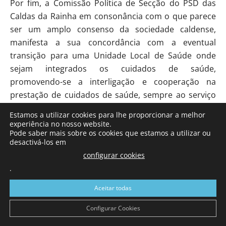
Por fim, a Comissão Política de Secção do PSD das
Caldas da Rainha em consonância com o que parece
ser um amplo consenso da sociedade caldense,
manifesta a sua concordância com a eventual
transição para uma Unidade Local de Saúde onde
sejam integrados os cuidados de saúde,
promovendo-se a interligação e cooperação na
prestação de cuidados de saúde, sempre ao serviço
das populações.
Estamos a utilizar cookies para lhe proporcionar a melhor
Apelamos assim à unidade de todos os caldenses em
experiência no nosso website.
Pode saber mais sobre os cookies que estamos a utilizar ou
torno do seu hospital!
desactivá-los em
configurar cookies
A Comissão Política de Secção do PSD das Caldas
.
da Rainha,
Hugo Oliveira
Aceitar todas
Configurar Cookies
Liga dos Combatentes