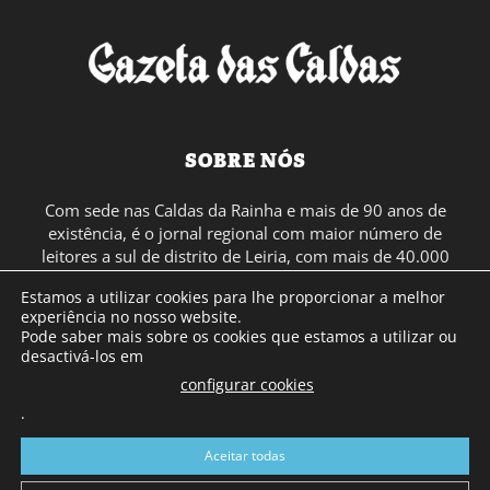
SOBRE NÓS
Com sede nas Caldas da Rainha e mais de 90 anos de
existência, é o jornal regional com maior número de
leitores a sul de distrito de Leiria, com mais de 40.000
leitores por toda a região Oeste. Jornal com distribuição
Estamos a utilizar cookies para lhe proporcionar a melhor
em Portugal Continental e assinatura online.
experiência no nosso website.
Pode saber mais sobre os cookies que estamos a utilizar ou
desactivá-los em
SIGA-NOS
configurar cookies
.
Aceitar todas