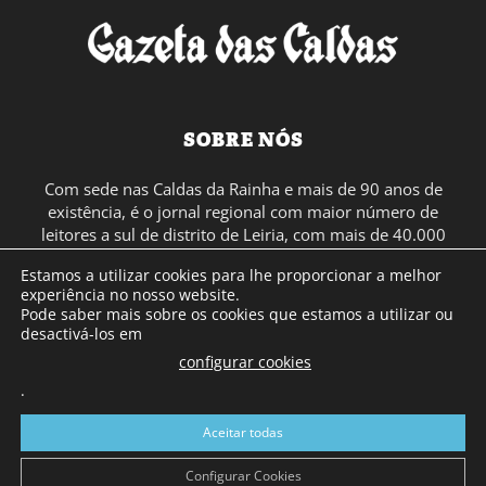
SOBRE NÓS
Com sede nas Caldas da Rainha e mais de 90 anos de
existência, é o jornal regional com maior número de
leitores a sul de distrito de Leiria, com mais de 40.000
leitores por toda a região Oeste. Jornal com distribuição
Estamos a utilizar cookies para lhe proporcionar a melhor
em Portugal Continental e assinatura online.
experiência no nosso website.
Pode saber mais sobre os cookies que estamos a utilizar ou
desactivá-los em
SIGA-NOS
configurar cookies
.
Aceitar todas
Configurar Cookies