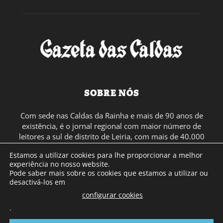
SOBRE NÓS
Com sede nas Caldas da Rainha e mais de 90 anos de
existência, é o jornal regional com maior número de
leitores a sul de distrito de Leiria, com mais de 40.000
leitores por toda a região Oeste. Jornal com distribuição
Estamos a utilizar cookies para lhe proporcionar a melhor
em Portugal Continental e assinatura online.
experiência no nosso website.
Pode saber mais sobre os cookies que estamos a utilizar ou
desactivá-los em
SIGA-NOS
configurar cookies
.