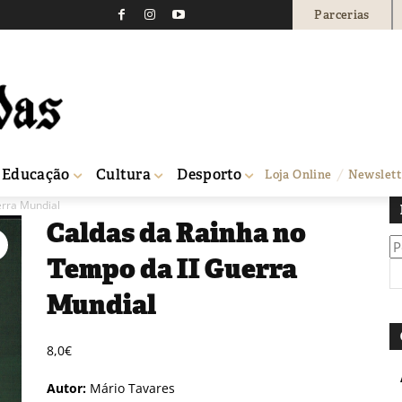
Parcerias
Educação
Cultura
Desporto
Loja Online
Newslett
erra Mundial
Caldas da Rainha no
Pe
Tempo da II Guerra
po
Mundial
8,0
€
Autor:
Mário Tavares