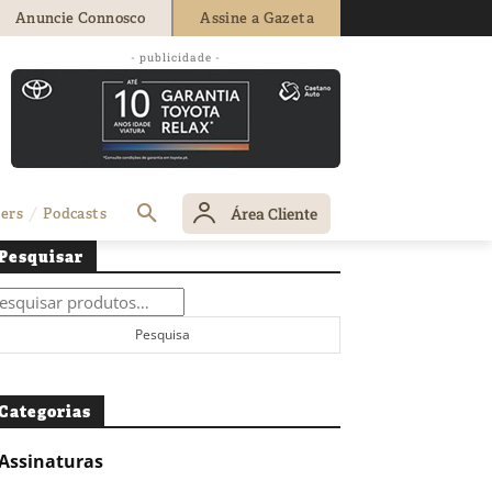
Anuncie Connosco
Assine a Gazeta
- publicidade -
Área Cliente
ers
Podcasts
Pesquisar
squisar
r:
Pesquisa
Categorias
Assinaturas