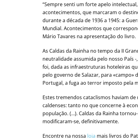
“Sempre senti um forte apelo intelectual
acontecimentos, que marcaram o destino
durante a década de 1936 a 1945: a Guerr
Mundial. Acontecimentos que correspond
Mário Tavares na apresentação do livro.
As Caldas da Rainha no tempo da II Gran
neutralidade assumida pelo nosso País -,
foi, dada as infraestruturas hoteleiras q
pelo governo de Salazar, para «campo»
Portugal, a fuga ao terror imposto pela 
Estes tremendos cataclismos haviam de m
caldenses: tanto no que concerne à ec
população. (…). Caldas da Rainha tornou
modificaram-se, definitivamente.
Encontre na nossa
loja
mais livros do Pa