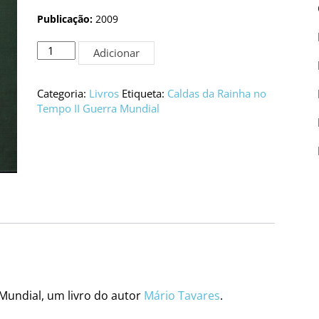
Publicação:
2009
Quantidade
Adicionar
de
Caldas
da
Categoria:
Livros
Etiqueta:
Caldas da Rainha no
Rainha
Tempo II Guerra Mundial
no
Tempo
da
II
Guerra
Mundial
Mundial, um livro do autor
Mário Tavares
.