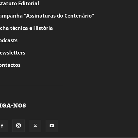
statuto Editorial
ampanha “Assinaturas do Centenário”
icha técnica e História
odcasts
ewsletters
ontactos
IGA-NOS