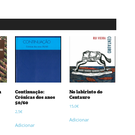
m
Continuação:
No labirinto do
Crónicas dos anos
Centauro
50/60
15,0
€
2,5
€
Adicionar
Adicionar