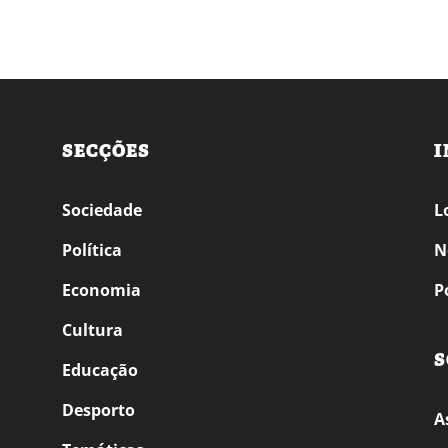
SECÇÕES
I
Sociedade
L
Política
N
Economia
P
Cultura
S
Educação
Desporto
A