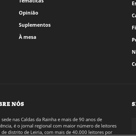
Temáticas
E
Opinião
C
Suplementos
F
À mesa
P
N
C
BRE NÓS
S
sede nas Caldas da Rainha e mais de 90 anos de
tência, é o jornal regional com maior número de leitores
l de distrito de Leiria, com mais de 40.000 leitores por