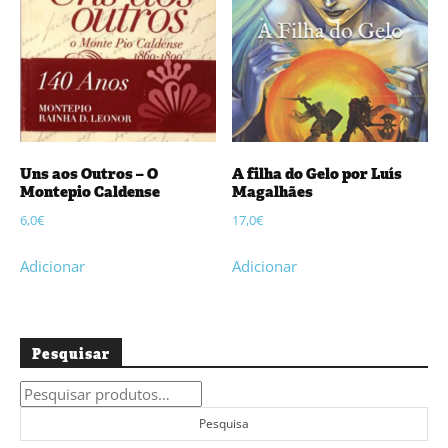
Uns aos Outros – O
A filha do Gelo por Luís
Montepio Caldense
Magalhães
6,0
€
17,0
€
Adicionar
Adicionar
Pesquisar
Pesquisar
por:
Pesquisa