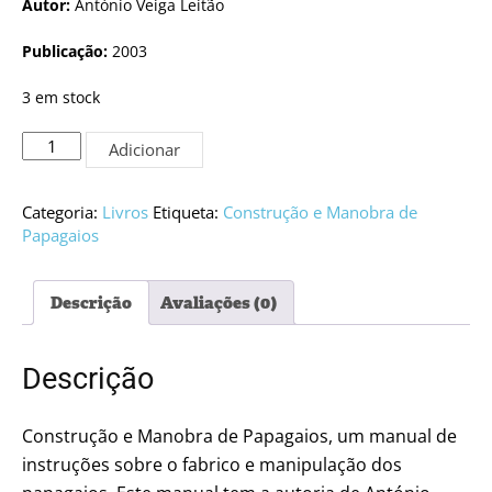
Autor:
António Veiga Leitão
Publicação:
2003
3 em stock
Quantidade
Adicionar
de
Construção
e
Categoria:
Livros
Etiqueta:
Construção e Manobra de
Manobra
Papagaios
de
Papagaios
Descrição
Avaliações (0)
Descrição
Construção e Manobra de Papagaios, um manual de
instruções sobre o fabrico e manipulação dos