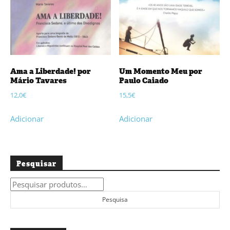
Ama a Liberdade! por
Um Momento Meu por
Mário Tavares
Paulo Caiado
12,0
€
15,5
€
Adicionar
Adicionar
Pesquisar
Pesquisar
por:
Pesquisa