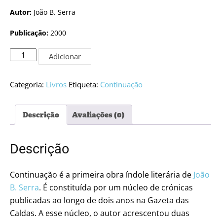
Autor:
João B. Serra
Publicação:
2000
Quantidade
Adicionar
de
Continuação:
Crónicas
Categoria:
Livros
Etiqueta:
Continuação
dos
anos
Descrição
Avaliações (0)
50/60
Descrição
Continuação é a primeira obra índole literária de
João
B. Serra
. É constituída por um núcleo de crónicas
publicadas ao longo de dois anos na Gazeta das
Caldas. A esse núcleo, o autor acrescentou duas