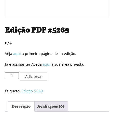
Edição PDF #5269
0,9
€
Veja
aqui
a primeira página desta edição.
Já é assinante? Aceda
aqui
à sua área privada.
Quantidade
Adicionar
de
Edição
PDF
Etiqueta:
Edição 5269
#5269
Descrição
Avaliações (0)