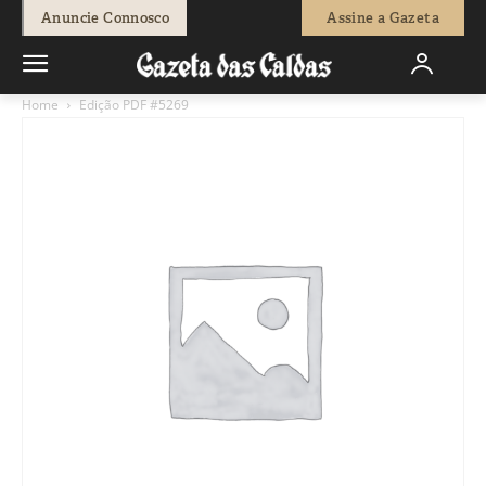
Anuncie Connosco
Assine a Gazeta
Home
Edição PDF #5269