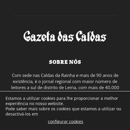
SOBRE NÓS
Com sede nas Caldas da Rainha e mais de 90 anos de
existência, é o jornal regional com maior número de
leitores a sul de distrito de Leiria, com mais de 40.000
leitores por toda a região Oeste. Jornal com distribuição
Estamos a utilizar cookies para lhe proporcionar a melhor
em Portugal Continental e assinatura online.
experiência no nosso website.
Pode saber mais sobre os cookies que estamos a utilizar ou
desactivá-los em
SIGA-NOS
configurar cookies
.