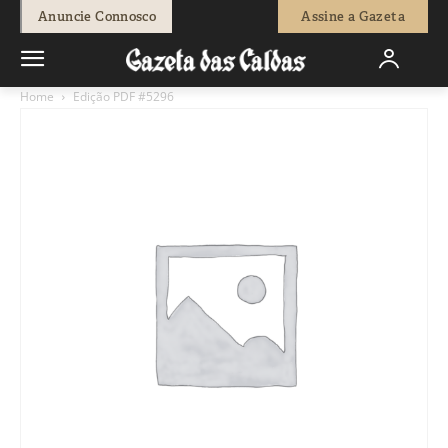
Anuncie Connosco
Assine a Gazeta
Home
Edição PDF #5296