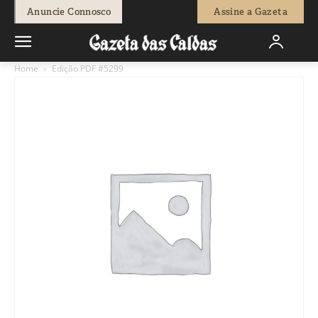
Anuncie Connosco
Assine a Gazeta
Home
Edição PDF #5299