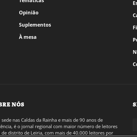
Temáticas
E
Opinião
C
Suplementos
F
À mesa
P
N
C
BRE NÓS
S
sede nas Caldas da Rainha e mais de 90 anos de
tência, é o jornal regional com maior número de leitores
l de distrito de Leiria, com mais de 40.000 leitores por