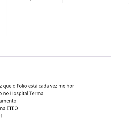
de
Edição
PDF
#5300
z que o Folio está cada vez melhor
o no Hospital Termal
rramento
 na ETEO
f