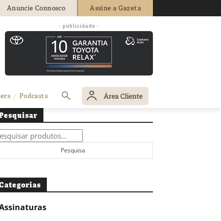
Anuncie Connosco
Assine a Gazeta
- publicidade -
Área Cliente
ers
Podcasts
Pesquisar
squisar
r:
Pesquisa
Categorias
Assinaturas