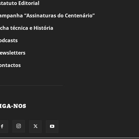
statuto Editorial
ampanha “Assinaturas do Centenário”
icha técnica e História
odcasts
ewsletters
ontactos
IGA-NOS