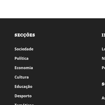
SECÇÕES
I
Sociedade
L
Política
N
Economia
P
Cultura
S
Educação
Desporto
A