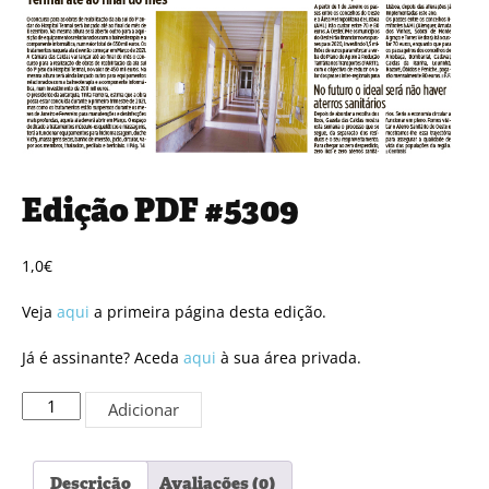
Edição PDF #5309
1,0
€
Veja
aqui
a primeira página desta edição.
Já é assinante? Aceda
aqui
à sua área privada.
Quantidade
Adicionar
de
Edição
PDF
Descrição
Avaliações (0)