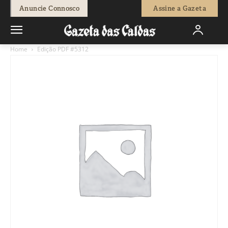
Anuncie Connosco
Assine a Gazeta
Home
Edição PDF #5312