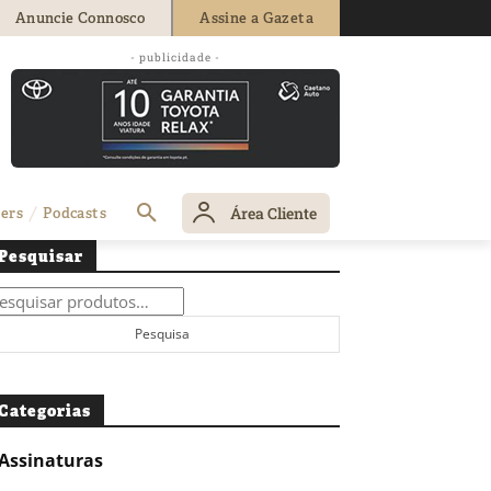
Anuncie Connosco
Assine a Gazeta
- publicidade -
Área Cliente
ers
Podcasts
Pesquisar
squisar
r:
Pesquisa
Categorias
Assinaturas