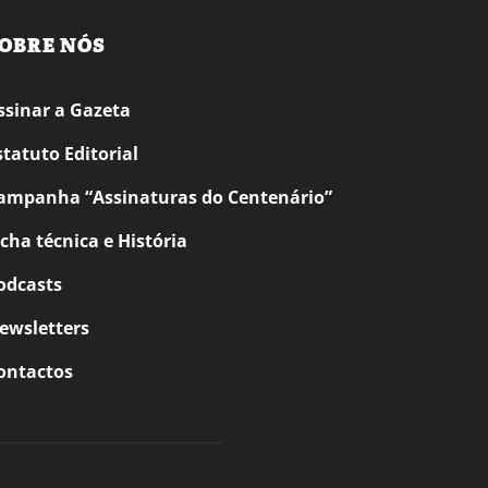
OBRE NÓS
ssinar a Gazeta
statuto Editorial
ampanha “Assinaturas do Centenário”
icha técnica e História
odcasts
ewsletters
ontactos