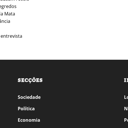
segredos
da Mata
ância
 entrevista
SECÇÕES
I
Sociedade
L
Política
N
Economia
P