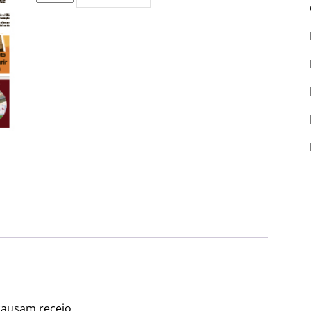
de
Edição
PDF
#5338
 causam receio