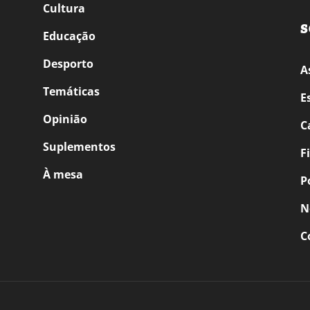
Cultura
S
Educação
Desporto
A
Temáticas
E
Opinião
C
Suplementos
F
À mesa
P
N
C