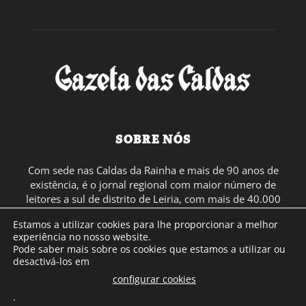
SOBRE NÓS
Com sede nas Caldas da Rainha e mais de 90 anos de
existência, é o jornal regional com maior número de
leitores a sul de distrito de Leiria, com mais de 40.000
leitores por toda a região Oeste. Jornal com distribuição
Estamos a utilizar cookies para lhe proporcionar a melhor
em Portugal Continental e assinatura online.
experiência no nosso website.
Pode saber mais sobre os cookies que estamos a utilizar ou
desactivá-los em
SIGA-NOS
configurar cookies
.