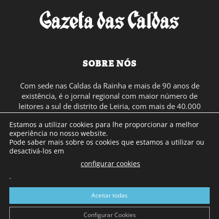
SOBRE NÓS
Com sede nas Caldas da Rainha e mais de 90 anos de
existência, é o jornal regional com maior número de
leitores a sul de distrito de Leiria, com mais de 40.000
leitores por toda a região Oeste. Jornal com distribuição
Estamos a utilizar cookies para lhe proporcionar a melhor
em Portugal Continental e assinatura online.
experiência no nosso website.
Pode saber mais sobre os cookies que estamos a utilizar ou
desactivá-los em
SIGA-NOS
configurar cookies
.
Aceitar todas
Configurar Cookies