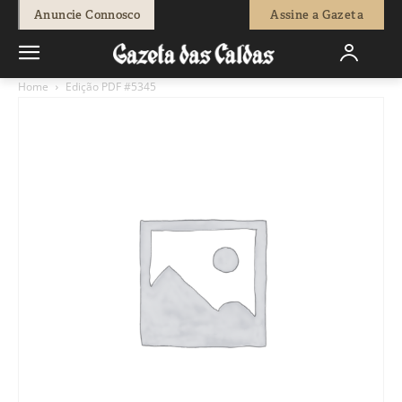
Anuncie Connosco
Assine a Gazeta
Home
Edição PDF #5345