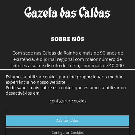
SOBRE NÓS
Com sede nas Caldas da Rainha e mais de 90 anos de
existência, é o jornal regional com maior número de
leitores a sul de distrito de Leiria, com mais de 40.000
leitores por toda a região Oeste. Jornal com distribuição
Estamos a utilizar cookies para lhe proporcionar a melhor
em Portugal Continental e assinatura online.
experiência no nosso website.
Pode saber mais sobre os cookies que estamos a utilizar ou
desactivá-los em
SIGA-NOS
configurar cookies
.
Aceitar todas
Configurar Cookies