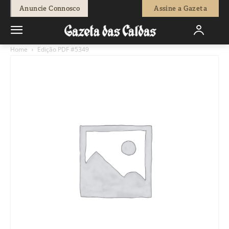
Anuncie Connosco
Assine a Gazeta
Home
Edição PDF #5349