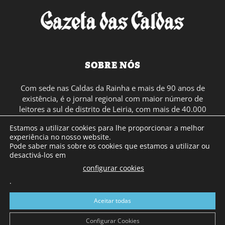
SOBRE NÓS
Com sede nas Caldas da Rainha e mais de 90 anos de
existência, é o jornal regional com maior número de
leitores a sul de distrito de Leiria, com mais de 40.000
leitores por toda a região Oeste. Jornal com distribuição
Estamos a utilizar cookies para lhe proporcionar a melhor
em Portugal Continental e assinatura online.
experiência no nosso website.
Pode saber mais sobre os cookies que estamos a utilizar ou
desactivá-los em
SIGA-NOS
configurar cookies
.
Aceitar todas
Configurar Cookies