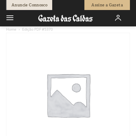
Anuncie Connosco
Assine a Gazeta
Home
Edição PDF #5370