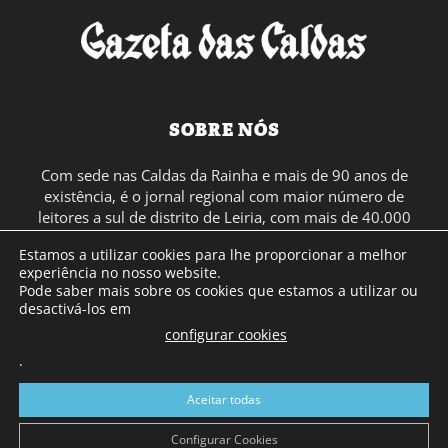
SOBRE NÓS
Com sede nas Caldas da Rainha e mais de 90 anos de
existência, é o jornal regional com maior número de
leitores a sul de distrito de Leiria, com mais de 40.000
leitores por toda a região Oeste. Jornal com distribuição
Estamos a utilizar cookies para lhe proporcionar a melhor
em Portugal Continental e assinatura online.
experiência no nosso website.
Pode saber mais sobre os cookies que estamos a utilizar ou
desactivá-los em
SIGA-NOS
configurar cookies
.
Aceitar todas
Configurar Cookies