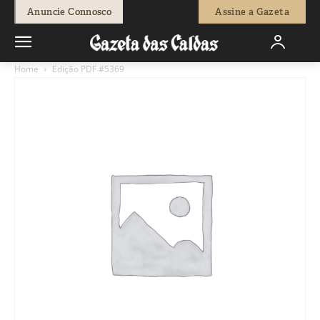
Anuncie Connosco
Assine a Gazeta
Home
Edição PDF #5369