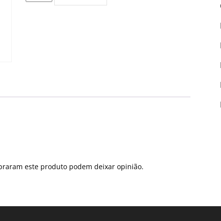
de
Edição
PDF
#5374
praram este produto podem deixar opinião.