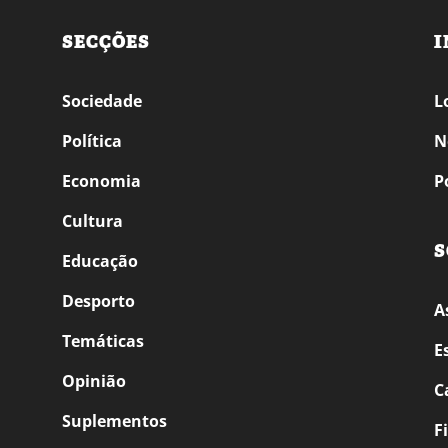
SECÇÕES
I
Sociedade
L
Política
N
Economia
P
Cultura
S
Educação
Desporto
A
Temáticas
E
Opinião
C
Suplementos
F