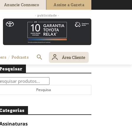
Anuncie Connosco
Assine a Gazeta
- publicidade -
Área Cliente
ers
Podcasts
Pesquisar
squisar
r:
Pesquisa
Categorias
Assinaturas