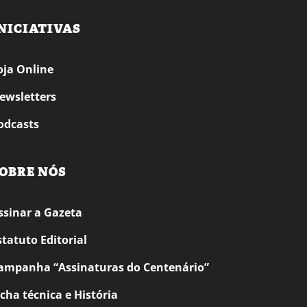
NICIATIVAS
oja Online
ewsletters
odcasts
OBRE NÓS
ssinar a Gazeta
statuto Editorial
ampanha “Assinaturas do Centenário”
icha técnica e História