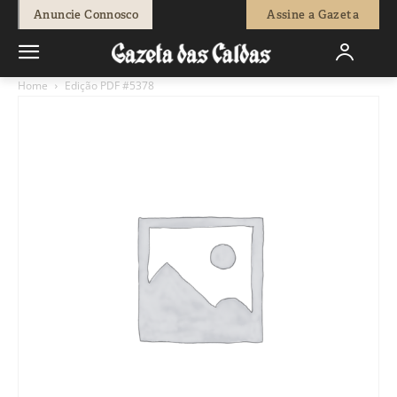
Anuncie Connosco
Assine a Gazeta
Home
Edição PDF #5378