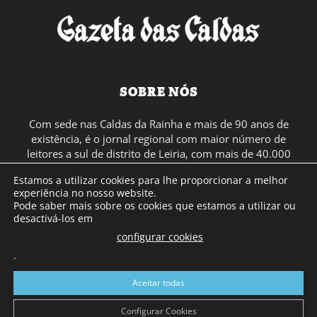
SOBRE NÓS
Com sede nas Caldas da Rainha e mais de 90 anos de
existência, é o jornal regional com maior número de
leitores a sul de distrito de Leiria, com mais de 40.000
leitores por toda a região Oeste. Jornal com distribuição
Estamos a utilizar cookies para lhe proporcionar a melhor
em Portugal Continental e assinatura online.
experiência no nosso website.
Pode saber mais sobre os cookies que estamos a utilizar ou
desactivá-los em
SIGA-NOS
configurar cookies
.
Aceitar todas
Configurar Cookies