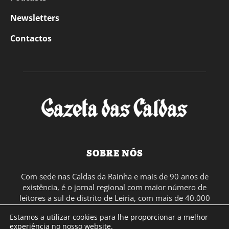
Newsletters
Contactos
SOBRE NÓS
Com sede nas Caldas da Rainha e mais de 90 anos de
existência, é o jornal regional com maior número de
leitores a sul de distrito de Leiria, com mais de 40.000
leitores por toda a região Oeste. Jornal com distribuição
Estamos a utilizar cookies para lhe proporcionar a melhor
em Portugal Continental e assinatura online.
experiência no nosso website.