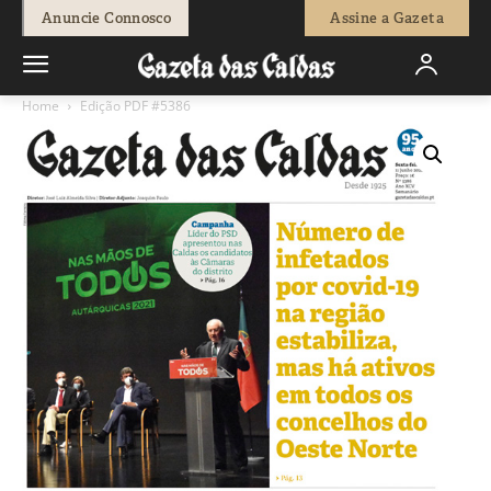
Anuncie Connosco
Assine a Gazeta
Home
Edição PDF #5386