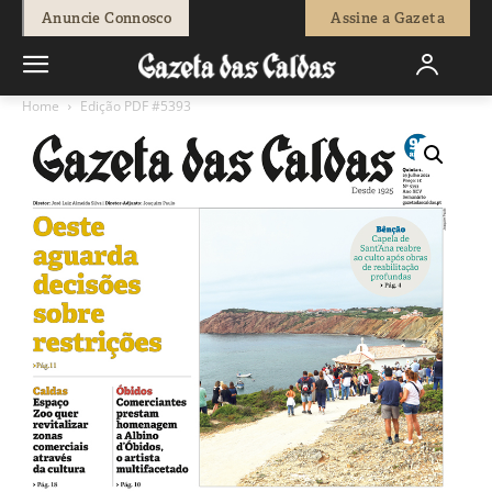
Anuncie Connosco
Assine a Gazeta
Home
Edição PDF #5393