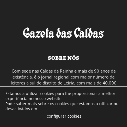
SOBRE NÓS
Com sede nas Caldas da Rainha e mais de 90 anos de
existência, é o jornal regional com maior número de
leitores a sul de distrito de Leiria, com mais de 40.000
leitores por toda a região Oeste. Jornal com distribuição
Estamos a utilizar cookies para lhe proporcionar a melhor
em Portugal Continental e assinatura online.
experiência no nosso website.
Pode saber mais sobre os cookies que estamos a utilizar ou
desactivá-los em
SIGA-NOS
configurar cookies
.