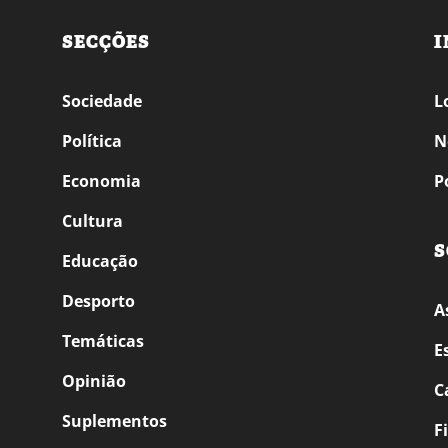
SECÇÕES
I
Sociedade
L
Política
N
Economia
P
Cultura
S
Educação
Desporto
A
Temáticas
E
Opinião
C
Suplementos
F