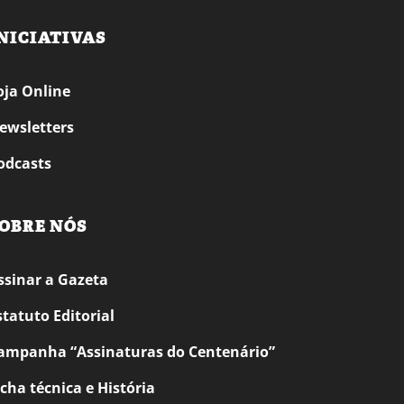
NICIATIVAS
oja Online
ewsletters
odcasts
OBRE NÓS
ssinar a Gazeta
statuto Editorial
ampanha “Assinaturas do Centenário”
icha técnica e História