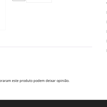
de
Edição
PDF
#5399
praram este produto podem deixar opinião.