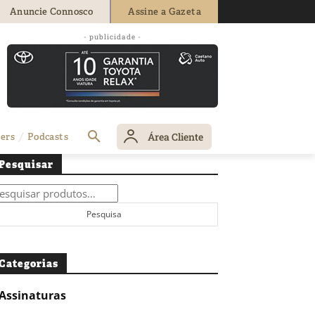
Anuncie Connosco
Assine a Gazeta
- publicidade -
Área Cliente
ers
Podcasts
Pesquisar
squisar
r:
Pesquisa
Categorias
Assinaturas