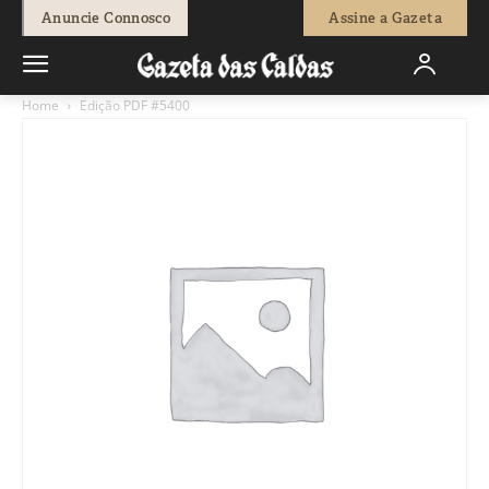
Anuncie Connosco
Assine a Gazeta
Home
Edição PDF #5400