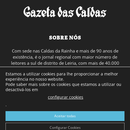
SOBRE NÓS
Com sede nas Caldas da Rainha e mais de 90 anos de
existência, é o jornal regional com maior número de
leitores a sul de distrito de Leiria, com mais de 40.000
leitores por toda a região Oeste. Jornal com distribuição
Estamos a utilizar cookies para lhe proporcionar a melhor
em Portugal Continental e assinatura online.
experiência no nosso website.
Pode saber mais sobre os cookies que estamos a utilizar ou
desactivá-los em
SIGA-NOS
configurar cookies
.
Aceitar todas
Configurar Cookies