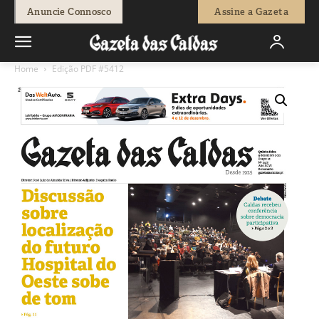
Anuncie Connosco
Assine a Gazeta
Home
Edição PDF #5412