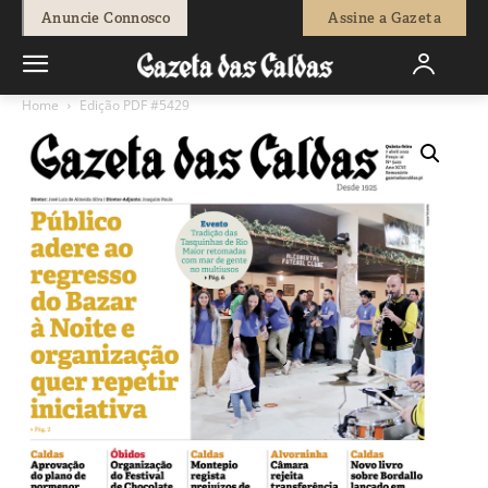
Anuncie Connosco
Assine a Gazeta
Home
Edição PDF #5429