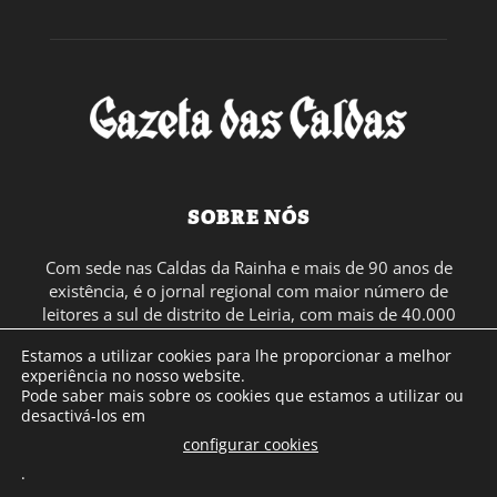
SOBRE NÓS
Com sede nas Caldas da Rainha e mais de 90 anos de
existência, é o jornal regional com maior número de
leitores a sul de distrito de Leiria, com mais de 40.000
leitores por toda a região Oeste. Jornal com distribuição
Estamos a utilizar cookies para lhe proporcionar a melhor
em Portugal Continental e assinatura online.
experiência no nosso website.
Pode saber mais sobre os cookies que estamos a utilizar ou
desactivá-los em
SIGA-NOS
configurar cookies
.