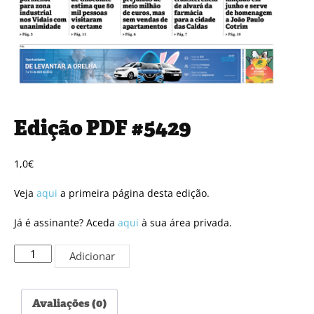
Edição PDF #5429
1,0
€
Veja
aqui
a primeira página desta edição.
Já é assinante? Aceda
aqui
à sua área privada.
Quantidade
Adicionar
de
Edição
PDF
Avaliações (0)
#5429