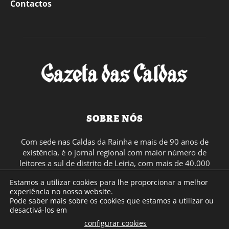
Contactos
SOBRE NÓS
Com sede nas Caldas da Rainha e mais de 90 anos de
existência, é o jornal regional com maior número de
leitores a sul de distrito de Leiria, com mais de 40.000
leitores por toda a região Oeste. Jornal com distribuição
Estamos a utilizar cookies para lhe proporcionar a melhor
em Portugal Continental e assinatura online.
experiência no nosso website.
Pode saber mais sobre os cookies que estamos a utilizar ou
desactivá-los em
SIGA-NOS
configurar cookies