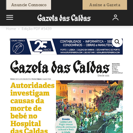
Anuncie Connosco
Assine a Gazeta
Home
Edição PDF #5439