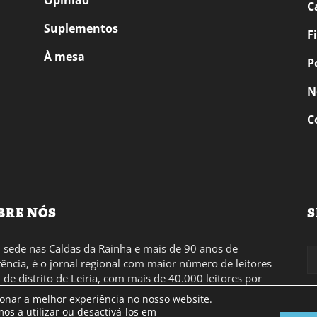
C
Suplementos
F
À mesa
P
N
C
BRE NÓS
S
sede nas Caldas da Rainha e mais de 90 anos de
tência, é o jornal regional com maior número de leitores
l de distrito de Leiria, com mais de 40.000 leitores por
 a região Oeste. Jornal com distribuição em Portugal
ionar a melhor experiência no nosso website.
inental e assinatura online.
os a utilizar ou desactivá-los em