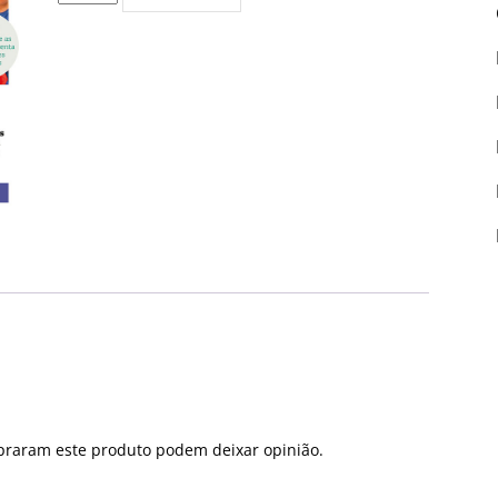
de
Edição
PDF
#5442
praram este produto podem deixar opinião.