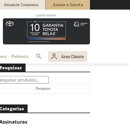
Anuncie Connosco
Assine a Gazeta
- publicidade -
Área Cliente
ers
Podcasts
Pesquisar
squisar
r:
Pesquisa
Categorias
Assinaturas