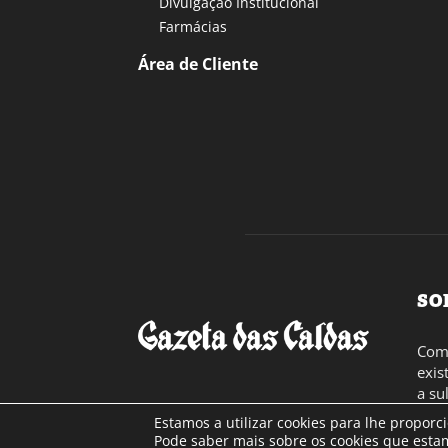
Divulgação Institucional
Farmácias
Área de Cliente
SO
Com 
exis
a su
toda
Estamos a utilizar cookies para lhe proporc
Cont
Pode saber mais sobre os cookies que estam