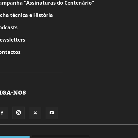
ampanha “Assinaturas do Centenário”
icha técnica e História
odcasts
ewsletters
ontactos
IGA-NOS