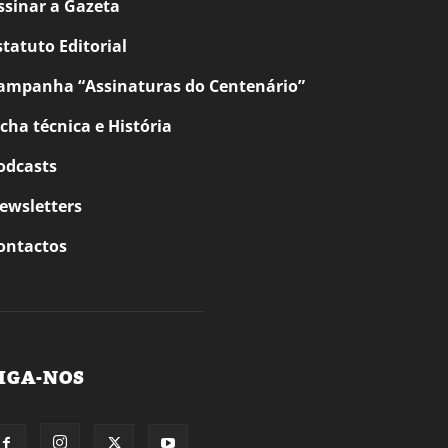
ssinar a Gazeta
statuto Editorial
ampanha “Assinaturas do Centenário”
icha técnica e História
odcasts
ewsletters
ontactos
IGA-NOS