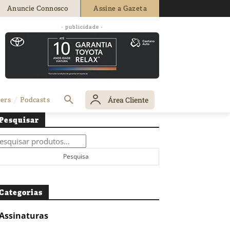
Anuncie Connosco
Assine a Gazeta
- publicidade -
Área Cliente
ers
Podcasts
Pesquisar
squisar
r:
Pesquisa
Categorias
Assinaturas