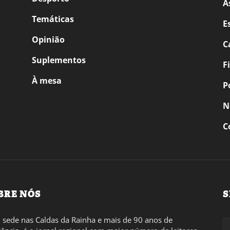
A
Temáticas
E
Opinião
C
Suplementos
F
À mesa
P
N
C
BRE NÓS
S
sede nas Caldas da Rainha e mais de 90 anos de