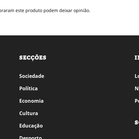
praram este produto podem deixar opinião.
SECÇÕES
I
Sociedade
L
Política
N
Economia
P
Cultura
S
Educação
Desporto