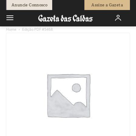
Anuncie Connosco
Assine a Gazeta
Home
Edição PDF #5468