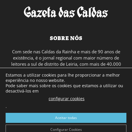
SOBRE NÓS
Com sede nas Caldas da Rainha e mais de 90 anos de
existência, é o jornal regional com maior número de
leitores a sul de distrito de Leiria, com mais de 40.000
leitores por toda a região Oeste. Jornal com distribuição
Estamos a utilizar cookies para lhe proporcionar a melhor
em Portugal Continental e assinatura online.
experiência no nosso website.
Pode saber mais sobre os cookies que estamos a utilizar ou
desactivá-los em
SIGA-NOS
configurar cookies
.
Aceitar todas
Configurar Cookies