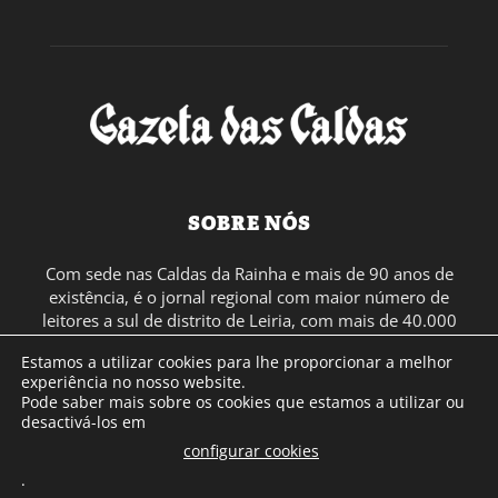
SOBRE NÓS
Com sede nas Caldas da Rainha e mais de 90 anos de
existência, é o jornal regional com maior número de
leitores a sul de distrito de Leiria, com mais de 40.000
leitores por toda a região Oeste. Jornal com distribuição
Estamos a utilizar cookies para lhe proporcionar a melhor
em Portugal Continental e assinatura online.
experiência no nosso website.
Pode saber mais sobre os cookies que estamos a utilizar ou
desactivá-los em
SIGA-NOS
configurar cookies
.