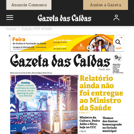
Anuncie Connosco
Assine a Gazeta
Home
Edição PDF #5486