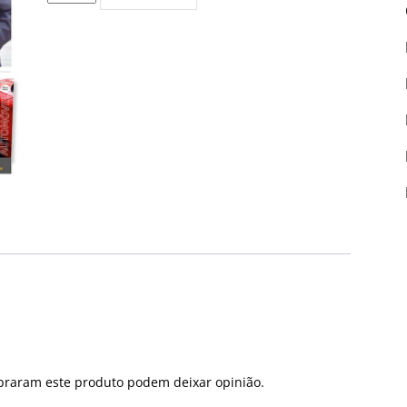
de
Edição
PDF
#5493
praram este produto podem deixar opinião.