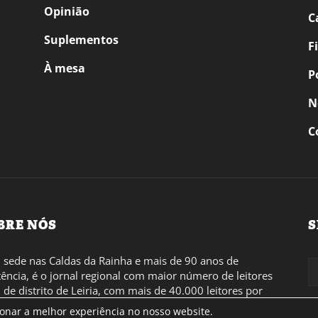
Opinião
C
Suplementos
F
À mesa
P
N
C
BRE NÓS
S
sede nas Caldas da Rainha e mais de 90 anos de
tência, é o jornal regional com maior número de leitores
l de distrito de Leiria, com mais de 40.000 leitores por
 a região Oeste. Jornal com distribuição em Portugal
ionar a melhor experiência no nosso website.