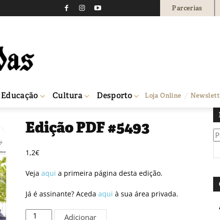
Parcerias
Educação
Cultura
Desporto
Loja Online
Newslett
Edição PDF #5493
Pe
po
1,2
€
Veja
aqui
a primeira página desta edição.
Já é assinante? Aceda
aqui
à sua área privada.
Quantidade
Adicionar