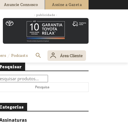
Anuncie Connosco
Assine a Gazeta
- publicidade -
Área Cliente
ers
Podcasts
Pesquisar
squisar
r:
Pesquisa
Categorias
Assinaturas