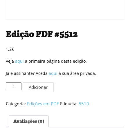
Edição PDF #5512
1,2
€
Veja
aqui
a primeira página desta edição.
Já é assinante? Aceda
aqui
à sua área privada.
Quantidade
Adicionar
de
Edição
PDF
Categoria:
Edições em PDF
Etiqueta:
5510
#5512
Avaliações (0)