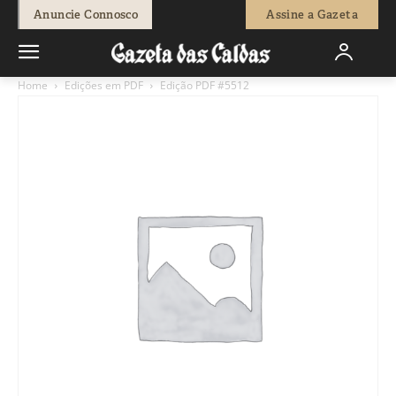
Anuncie Connosco
Assine a Gazeta
Home
Edições em PDF
Edição PDF #5512