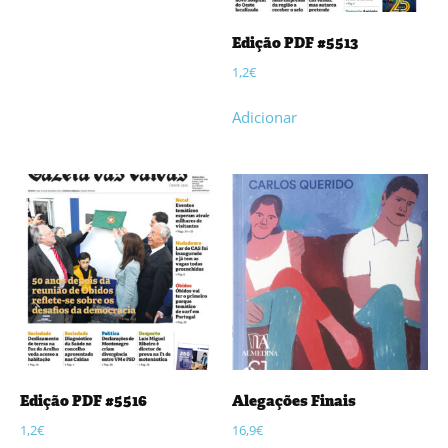
Edição PDF #5513
1,2
€
Adicionar
Edição PDF #5516
Alegações Finais
1,2
€
16,9
€