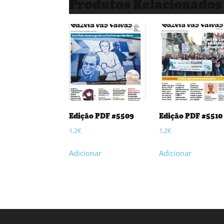
Produtos Relacionados
Edição PDF #5509
Edição PDF #5510
1,2
€
1,2
€
Adicionar
Adicionar