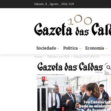
Sábado, 8 _ Agosto _ 2026, 9:29
Sociedade
Política
Economia
Home
Edições em PDF
Edição PDF #5515