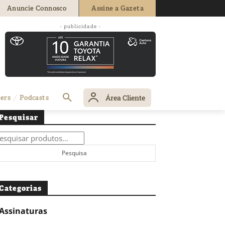
Anuncie Connosco
Assine a Gazeta
- publicidade -
Área Cliente
ers
Podcasts
Pesquisar
squisar
r:
Pesquisa
Categorias
Assinaturas