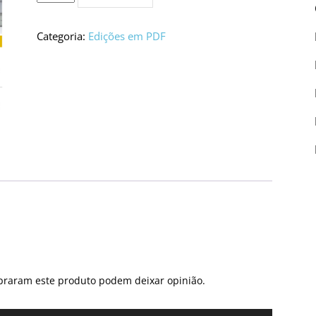
de
Edição
PDF
Categoria:
Edições em PDF
#5515
praram este produto podem deixar opinião.