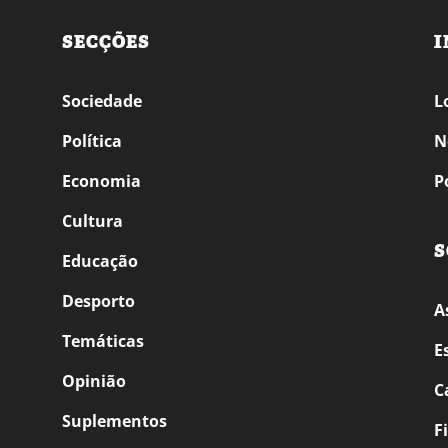
SECÇÕES
I
Sociedade
L
Política
N
Economia
P
Cultura
S
Educação
Desporto
A
Temáticas
E
Opinião
C
Suplementos
F