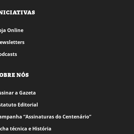
NICIATIVAS
oja Online
ewsletters
odcasts
OBRE NÓS
ssinar a Gazeta
statuto Editorial
ampanha “Assinaturas do Centenário”
icha técnica e História