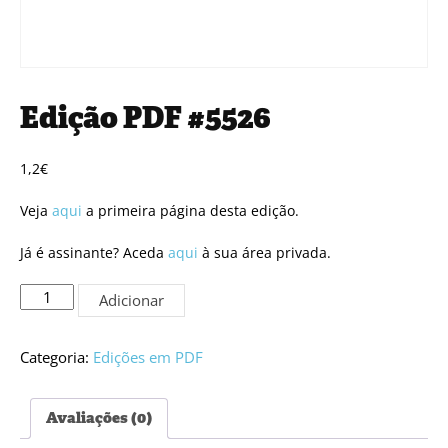
Edição PDF #5526
1,2
€
Veja
aqui
a primeira página desta edição.
Já é assinante? Aceda
aqui
à sua área privada.
Quantidade
Adicionar
de
Edição
PDF
Categoria:
Edições em PDF
#5526
Avaliações (0)