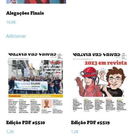
Alegações Finais
16,9
€
Adicionar
Edição PDF #5510
Edição PDF #5519
1,2
€
1,2
€