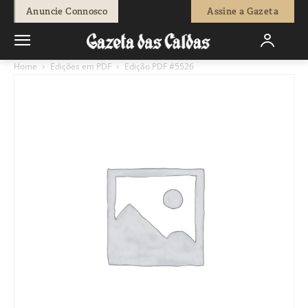
Anuncie Connosco
Assine a Gazeta
Home
Edições em PDF
Edição PDF #5526