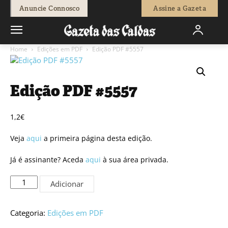
Anuncie Connosco
Assine a Gazeta
Home
Edições em PDF
Edição PDF #5557
Edição PDF #5557
1,2
€
Veja
aqui
a primeira página desta edição.
Já é assinante? Aceda
aqui
à sua área privada.
Quantidade
Adicionar
de
Edição
PDF
Categoria:
Edições em PDF
#5557