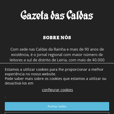
SOBRE NÓS
Com sede nas Caldas da Rainha e mais de 90 anos de
existência, é o jornal regional com maior número de
leitores a sul de distrito de Leiria, com mais de 40.000
leitores por toda a região Oeste. Jornal com distribuição
Estamos a utilizar cookies para lhe proporcionar a melhor
em Portugal Continental e assinatura online.
experiência no nosso website.
Pode saber mais sobre os cookies que estamos a utilizar ou
desactivá-los em
SIGA-NOS
configurar cookies
.
Aceitar todas