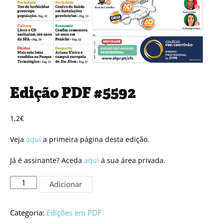
Edição PDF #5592
1,2
€
Veja
aqui
a primeira página desta edição.
Já é assinante? Aceda
aqui
à sua área privada.
Quantidade
Adicionar
de
Edição
PDF
Categoria:
Edições em PDF
#5592