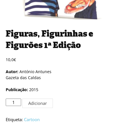
Figuras, Figurinhas e
Figurões 1ª Edição
10,0
€
Autor:
António Antunes
Gazeta das Caldas
Publicação:
2015
Quantidade
Adicionar
de
Figuras,
Figurinhas
Etiqueta:
Cartoon
e