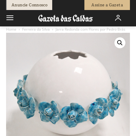
Anuncie Connosco
Assine a Gazeta
Home
Ferreira da Silva
Jarra Redonda com Flores por Pedro Brás